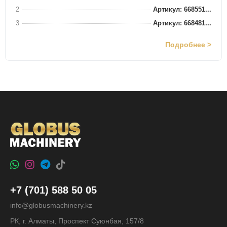
2
Артикул: 668551...
3
Артикул: 668481...
Подробнее >
+7 (701) 588 50 05
info@globusmachinery.kz
РК, г. Алматы, Проспект Суюнбая, 157/8