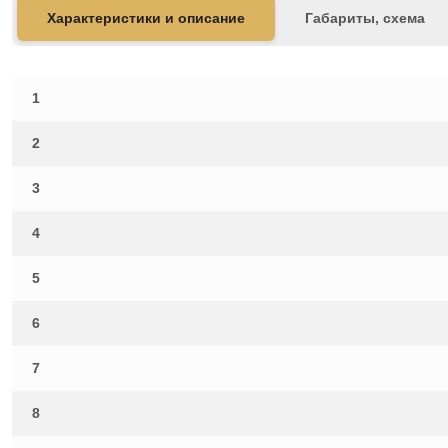
Характеристики и описание
Габариты, схема
1
2
3
4
5
6
7
8