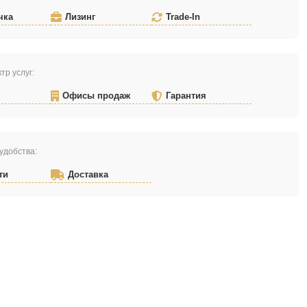
чка
Лизинг
Trade-In
тр услуг:
Офисы продаж
Гарантия
удобства:
ти
Доставка