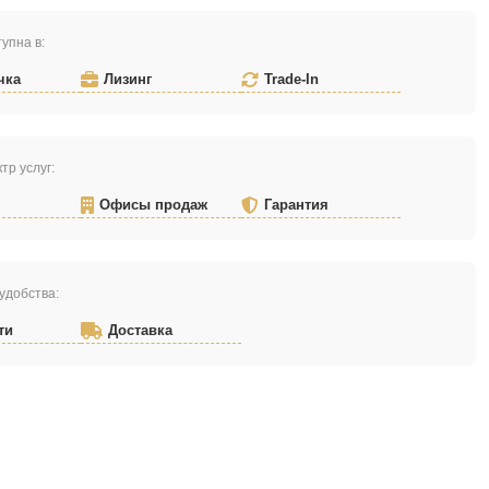
упна в:
чка
Лизинг
Trade-In
тр услуг:
Офисы продаж
Гарантия
удобства:
ти
Доставка