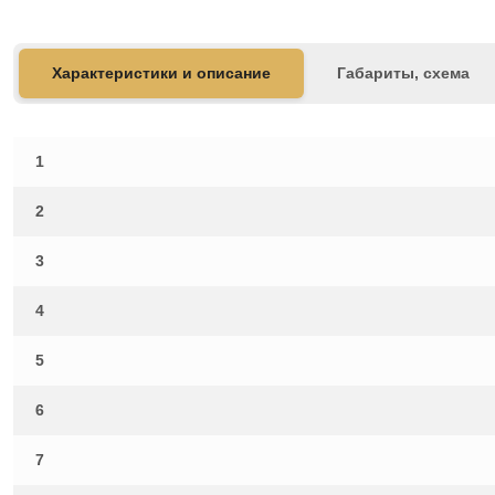
Характеристики и описание
Габариты, схема
1
2
3
4
5
6
7