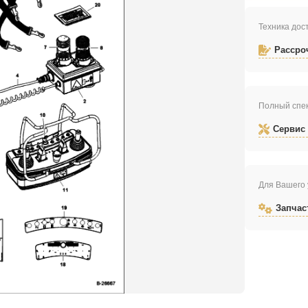
Техника дост
Рассро
Полный спек
Сервис
Для Вашего 
Запчас