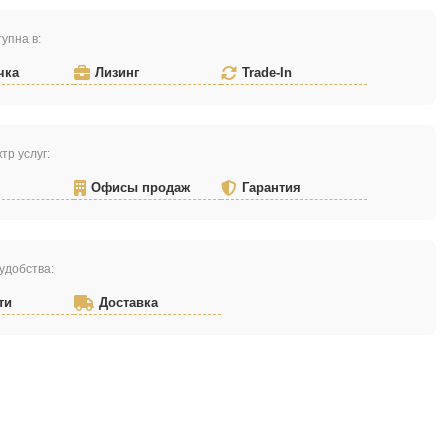
упна в:
чка
Лизинг
Trade-In
тр услуг:
Офисы продаж
Гарантия
удобства:
ти
Доставка