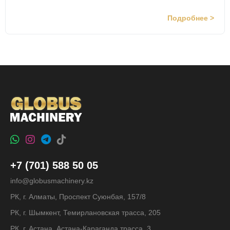
Подробнее >
+7 (701) 588 50 05
info@globusmachinery.kz
РК, г. Алматы, Проспект Суюнбая, 157/8
РК, г. Шымкент, Темирлановская трасса, 205
РК, г. Астана, Астана-Караганда трасса, 3