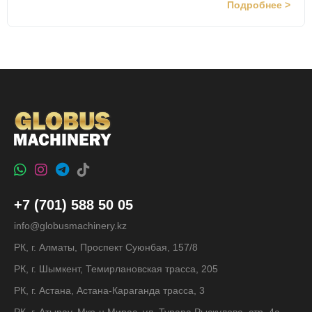
Подробнее >
+7 (701) 588 50 05
info@globusmachinery.kz
РК, г. Алматы, Проспект Суюнбая, 157/8
РК, г. Шымкент, Темирлановская трасса, 205
РК, г. Астана, Астана-Караганда трасса, 3