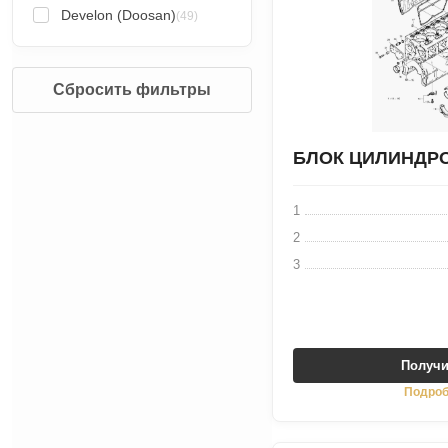
Develon (Doosan)
(49)
Сбросить фильтры
БЛОК ЦИЛИНДР
1
2
3
Получи
Подроб