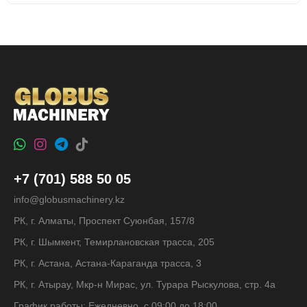
+7 (701) 588 50 05
info@globusmachinery.kz
РК, г. Алматы, Проспект Суюнбая, 157/8
РК, г. Шымкент, Темирлановская трасса, 205
РК, г. Астана, Астана-Караганда трасса, 3
РК, г. Атырау, Мкр-н Мирас, ул. Турара Рыскулова, стр. 4а
График работы: Ежедневно, с 09:00 до 18:00