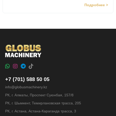
Подробнее >
+7 (701) 588 50 05
info@globusmachinery.kz
РК, г. Алматы, Проспект Суюнбая, 157/8
РК, г. Шымкент, Темирлановская трасса, 205
РК, г. Астана, Астана-Караганда трасса, 3